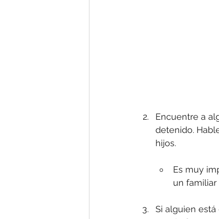
Encuentre a alg
detenido. Hable
hijos.
Es muy imp
un familia
Si alguien está