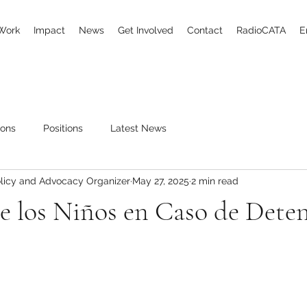
Work
Impact
News
Get Involved
Contact
RadioCATA
E
ions
Positions
Latest News
licy and Advocacy Organizer
May 27, 2025
2 min read
e los Niños en Caso de Dete