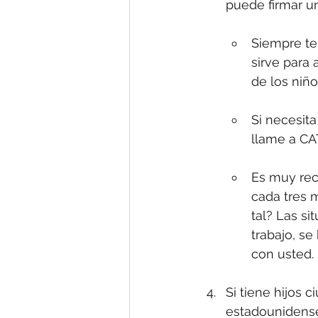
puede firmar u
Siempre te
sirve para
de los niño
Si necesita
llame a CA
Es muy rec
cada tres 
tal? Las s
trabajo, s
con usted.
Si tiene hijos
estadounidense