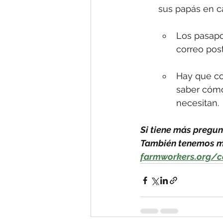
sus papás en c
Los pasapo
correo pos
Hay que co
saber cómo
necesitan.
Si tiene más pregun
También tenemos má
farmworkers.org/c