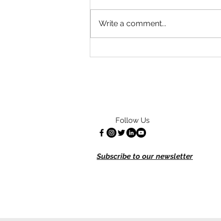
Write a comment...
More Markets, Lower Prices and
New Opportunities: Our Food
Justice Program Is Growing!
Follow Us
Subscribe to our newsletter