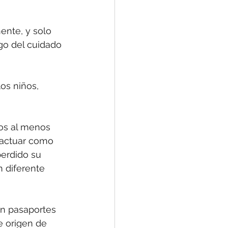
nte, y solo 
go del cuidado 
os niños, 
os al menos 
 actuar como 
erdido su 
 diferente 
n pasaportes 
e origen de 