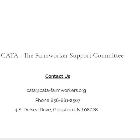
Las renovaciones de DACA están
Same 
demoradas, los trabajos están en
H-2A 
riesgo y las personas con DACA
Cuts 
(Dreamers) necesitan apoyo ahora
CATA - The Farmworker Support Committee
Contact Us
cata@cata-farmworkers.org
Phone 856-881-2507
4 S. Delsea Drive, Glassboro, NJ 08028