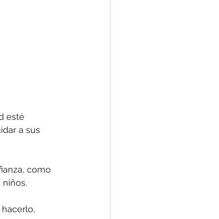
d esté 
idar a sus 
ianza, como 
 niños.
 hacerlo, 