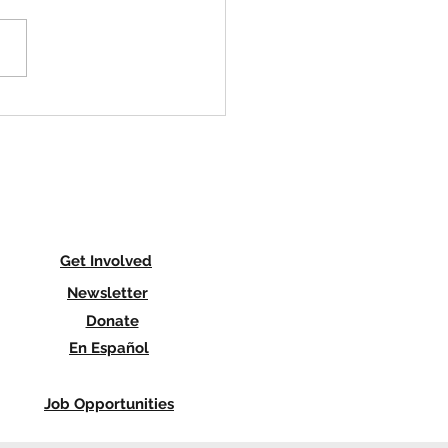
Work, Less Pay: Maryland
Workers Face Unfair Wage
in 2026
Get Involved
Newsletter
Donate
En Español
Job Opportunities