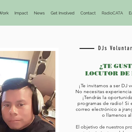
Work
Impact
News
Get Involved
Contact
RadioCATA
E
DJs Volunta
¿TE GUS
LOCUTOR DE 
¡Te invitamos a ser DJ 
No necesitas experiencia
¡Tendrás la oportunid
programas de radio! Si 
correo electrónico a
jran
o llamenos al
El objetivo de nuestros pr