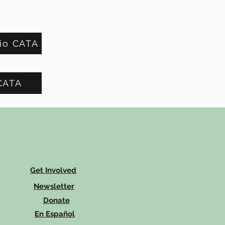
io CATA
CATA
Get Involved
Newsletter
Donate
En Español