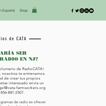
n Español
Shop
rios de CATA
TARÍA SER
RADIO EN NJ?
voluntario de RadioCATA!
, nosotros te entrenamos.
ad de crear tus propios
estas interesado envía un
gel@cata-farmworkers.org
 856-881-2507.
ogramas de radio es ofrecer