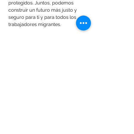
protegidos. Juntos, podemos 
construir un futuro más justo y 
seguro para ti y para todos los 
trabajadores migrantes.
No estás solo en esta lucha. En 
CATA estamos contigo para 
garantizar que seas escuchado, 
respetado y empoderado para 
enfrentar los desafíos. ¡Únete a 
nosotros en esta misión y 
fortalezcamos nuestra comunidad 
juntos!
Photos by 
www.vecteezy.com