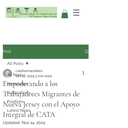
Post
All Posts
catafarmworkers
All Posts
Oct 18, 2024
3 min read
Empoderando a los
Newsletter
Trabajadores Migrantes de
Publications
Positions
Nueva Jersey con el Apoyo
Latest News
Integral de CATA
Updated:
Nov 14, 2024